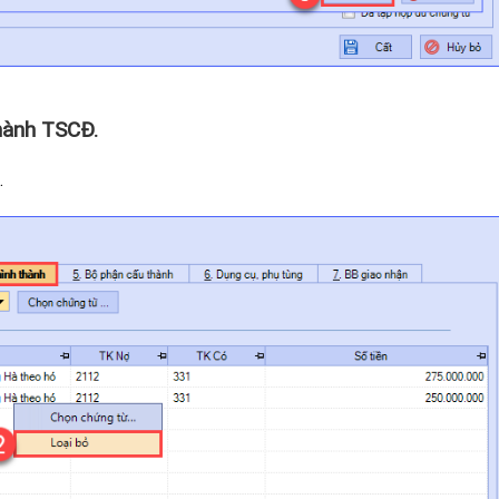
hành TSCĐ.
.