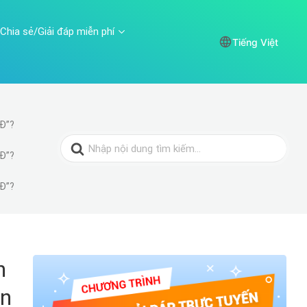
Chia sẻ/Giải đáp miễn phí
Tiếng Việt
SĐ”?
Search
for:
SĐ”?
SĐ”?
n
ên