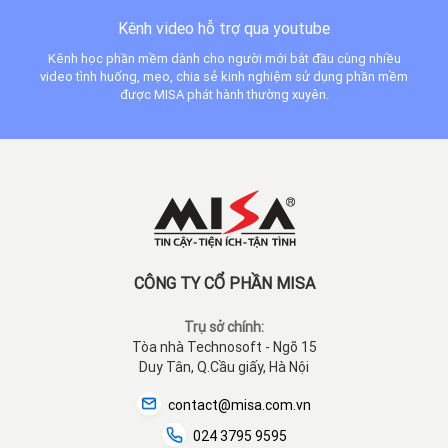
Kênh video hỗ trợ qua youtube
Kênh học phần mềm dành cho người mới bắt đầu cùng nhiều
video tình huống, mẹo, chia sẻ kinh nghiệm sử dụng phần mềm
được MISA phát hành thường xuyên.
CÔNG TY CỔ PHẦN MISA
Trụ sở chính:
Tòa nhà Technosoft - Ngõ 15
Duy Tân, Q.Cầu giấy, Hà Nội
contact@misa.com.vn
024 3795 9595