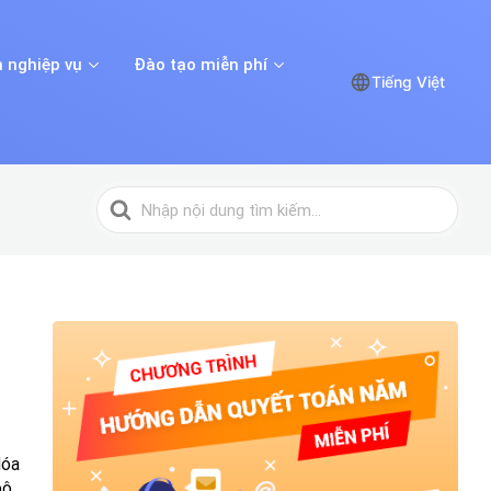
 nghiệp vụ
Đào tạo miễn phí
Tiếng Việt
Tìm
kiếm
cho
Hóa
ộ,