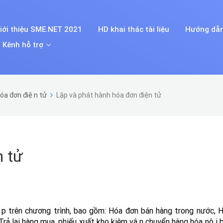
iới thiệu SME.NET 2021
HD khai thác tài liệu
Hướng dẫn
Kênh hỗ trợ
óa đơn điện tử
Lập và phát hành hóa đơn điện tử
n tử
ập trên chương trình, bao gồm: Hóa đơn bán hàng trong nước, 
n, Trả lại hàng mua, phiếu xuất kho kiêm vận chuyển hàng hóa nội b