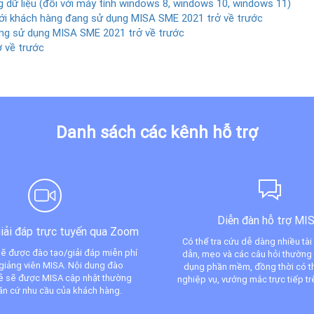
 dữ liệu (đối với máy tính windows 8, windows 10, windows 11)
ới khách hàng đang sử dụng MISA SME 2021 trở về trước
g sử dụng MISA SME 2021 trở về trước
 về trước
Danh sách các kênh hỗ trợ
Diễn đàn hỗ trợ MI
iải đáp trực tuyến qua Zoom
Có thể tra cứu dễ dàng nhiều tài
ẽ được đào tạo/giải đáp miễn phí
dẫn, mẹo và các câu hỏi thường
giảng viên MISA. Nội dung đào
dụng phần mềm, đồng thời có th
sẻ sẽ được MISA cập nhật thường
nghiệp vụ, vướng mắc trực tiếp tr
ăn cứ nhu cầu của khách hàng.