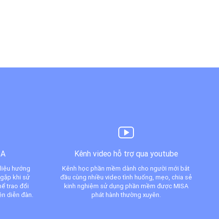
SA
Kênh video hỗ trợ qua youtube
 liệu hướng
Kênh học phần mềm dành cho người mới bắt
 gặp khi sử
đầu cùng nhiều video tình huống, mẹo, chia sẻ
ể trao đổi
kinh nghiệm sử dụng phần mềm được MISA
ên diễn đàn.
phát hành thường xuyên.