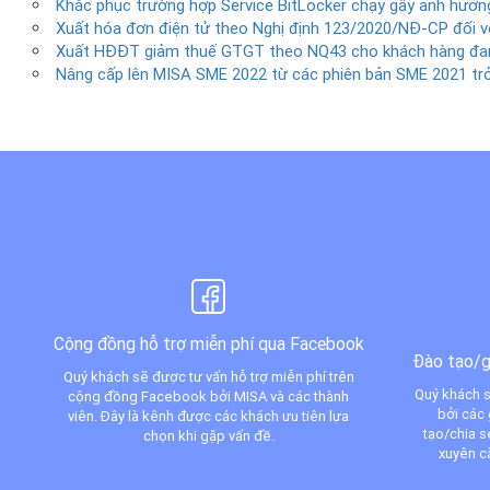
Khắc phục trường hợp Service BitLocker chạy gây ảnh hưởng
Xuất hóa đơn điện tử theo Nghị định 123/2020/NĐ-CP đối v
Xuất HĐĐT giảm thuế GTGT theo NQ43 cho khách hàng đan
Nâng cấp lên MISA SME 2022 từ các phiên bản SME 2021 trở
Cộng đồng hỗ trợ miễn phí qua Facebook
Đào tạo/g
Quý khách sẽ được tư vấn hỗ trợ miễn phí trên
Quý khách s
cộng đồng Facebook bởi MISA và các thành
bởi các 
viên. Đây là kênh được các khách ưu tiên lựa
tạo/chia 
chọn khi gặp vấn đề.
xuyên c