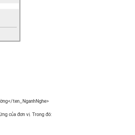
ường</ten_NganhNghe>​
ng của đơn vị. Trong đó:​