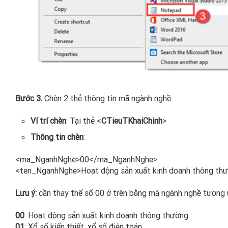
Bước 3.
Chèn 2 thẻ thông tin mã ngành nghề:
Ví trí chèn
: Tại thẻ <
CTieuTKhaiChinh
>
Thông tin chèn
:
<ma_NganhNghe>00</ma_NganhNghe>​
<ten_NganhNghe>Hoạt động sản xuất kinh doanh thông th
Lưu ý:
cần thay thế số 00 ở trên bằng mã ngành nghề tương ứ
00
: Hoạt động sản xuất kinh doanh thông thường​​
01
: Xổ số kiến thiết, xổ số điện toán​