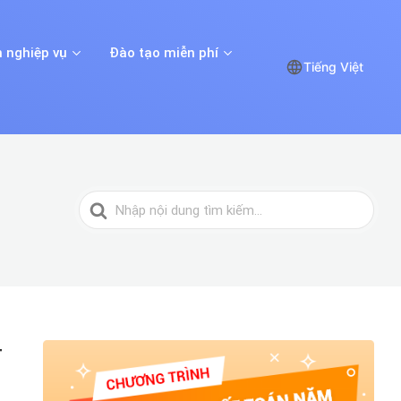
 nghiệp vụ
Đào tạo miễn phí
Tiếng Việt
Tìm
kiếm
cho
T