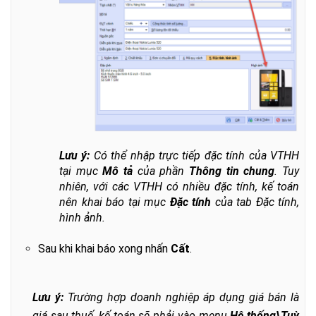
Lưu ý:
Có thể nhập trực tiếp đặc tính của VTHH
tại mục
Mô tả
của phần
Thông tin chung
. Tuy
nhiên, với các VTHH có nhiều đặc tính, kế toán
nên khai báo tại mục
Đặc tính
của tab Đặc tính,
hình ảnh.
Sau khi khai báo xong nhấn
Cất
.
Lưu ý:
Trường hợp doanh nghiệp áp dụng giá bán là
giá sau thuế, kế toán sẽ phải vào menu
Hệ thống\Tuỳ