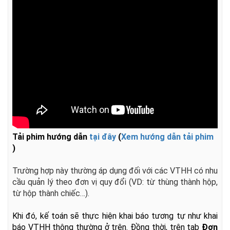
Tải phim hướng dẫn
tại đây
(
Xem hướng dẫn tải phim
)
Trường
hợp này thường áp dụng đối với các VTHH có nhu
cầu quản lý theo đơn vị
quy đổi (VD: từ thùng thành hộp,
từ hộp thành chiếc…).
Khi đó, kế toán sẽ thực hiện khai báo tương tự như khai
báo VTHH thông thường ở trên. Đồng thời, trên tab
Đơn