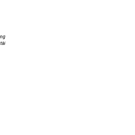
àng
tài