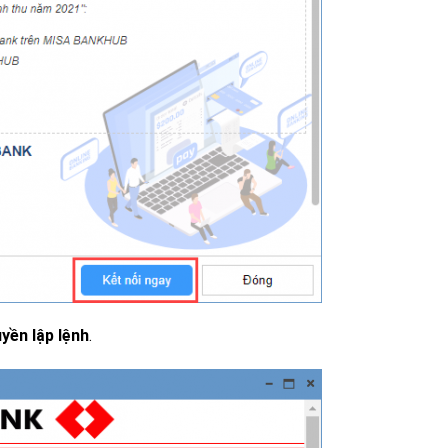
yền lập
lệnh
.