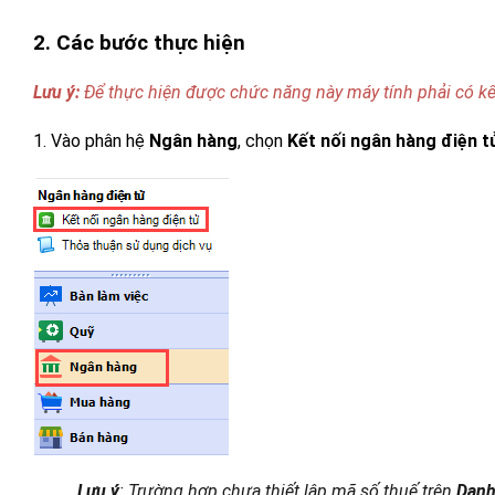
2
. Các bước thực hiện
Lưu ý:
Để thực hiện được chức năng
này m
áy tính phải có kế
1. V
ào phân hệ
Ngân hàng
, chọn
Kết nối ngân hàng điện t
Lưu ý
: Trường hợp chưa thiết lập mã số thuế trên
Danh