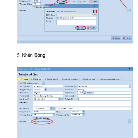
5. Nhấn
Đóng
.