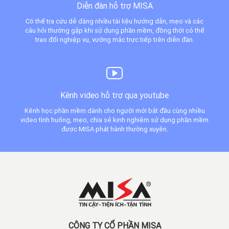
Diễn đàn hỗ trợ MISA
Có thể tra cứu dễ dàng nhiều tài liệu hướng dẫn, mẹo và các
câu hỏi thường gặp khi sử dụng phần mềm, đồng thời có thể
trao đổi nghiệp vụ, vướng mắc trực tiếp trên diễn đàn.
Kênh video hỗ trợ qua youtube
Kênh học phần mềm dành cho người mới bắt đầu cùng nhiều
video tình huống, mẹo, chia sẻ kinh nghiệm sử dụng phần mềm
được MISA phát hành thường xuyên.
CÔNG TY CỔ PHẦN MISA