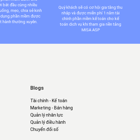
i bắt đầu cùng nhiều
Quý khách sẽ có cơ hội gia tăng thu
huống, mẹo, chia sẻ kinh
nhập và được miễn phí 1 năm tài
 dụng phần mềm được
chính phần mềm kế toán cho kế
t hành thường xuyên.
toán dịch vụ khi tham gia nền tảng
MISA ASP
Blogs
Tài chính - Kế toán
Marketing - Bán hàng
Quản lý nhân lực
Quản lý điều hành
Chuyển đổi số