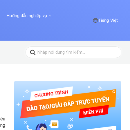
Hướng dẫn nghiệp vụ
Tiếng Việt
Search
for:
iệu
ằng