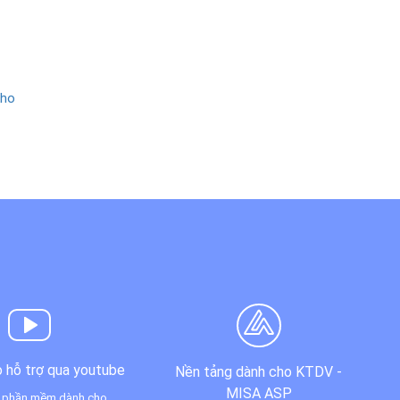
kho
 hỗ trợ qua youtube
Nền tảng dành cho KTDV -
MISA ASP
 phần mềm dành cho