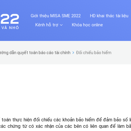
Giới thiệu MISA SME 2022
HD khai thác tài liệu
Kênh hỗ trợ
Khóa học online
ớng dẫn quyết toán báo cáo tài chính
Đối chiếu bảo hiểm
ế toán thực hiện
đối chiếu các khoản bảo hiểm để đảm bảo số l
 các chứng từ có xác nhận
của các bên có liên quan để làm b