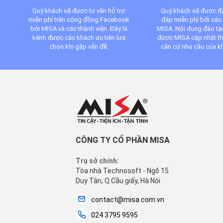
Quý khách sẽ được tư vấn hỗ trợ
Quý khách sẽ được đà
miễn phí trên cộng đồng Facebook
đáp miễn phí bởi các 
bởi MISA và các thành viên. Đây là
MISA. Nội dung đào tạ
kênh được các khách ưu tiên lựa
được MISA cập nhật t
chọn khi gặp vấn đề.
căn cứ nhu cầu của k
CÔNG TY CỔ PHẦN MISA
Trụ sở chính:
Tòa nhà Technosoft - Ngõ 15
Duy Tân, Q.Cầu giấy, Hà Nội
contact@misa.com.vn
024 3795 9595