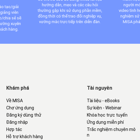
hướng dẫn, mẹo và các câu hỏi
người mớ
o tạo/giải
thường gặp khi sử dụng phần mềm,
video tình 
giảng viên
đồng thời có thể trao đổi nghiệp vụ,
nghiệm sử
o/chia sẻ sẽ
vướng mắc trực tiếp trên diễn đàn.
MISA phá
hường xuyên
hách hàng.
Khám phá
Tài nguyên
Về MISA
Tài liệu - eBooks
Chợ ứng dụng
Sự kiện - Webinar
Đăng ký dùng thử
Khóa học trực tuyến
Đăng nhập
Ứng dụng miễn phí
Hợp tác
Trắc nghiệm chuyên mô
n
Hỗ trợ khách hàng