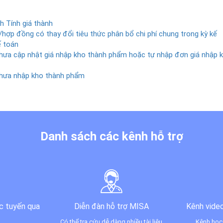
h Tính giá thành
/hợp đồng có thay đổi tiêu thức phân bổ chi phí chung trong kỳ kế
ế toán
 chưa cập nhật giá nhập kho thành phẩm hoặc tự nhập đơn giá nhập 
 chưa nhập kho thành phẩm
Danh sách các kênh hỗ trợ
c tuyến qua
Diễn đàn hỗ trợ MISA
Kênh video
Có thể tra cứu dễ dàng nhiều tài liệu
Kênh học