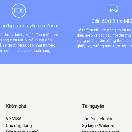
Diễn đàn hỗ trợ MI
iải đáp trực tuyến qua Zoom
Có thể tra cứu dễ dàng nhiều tài
ẽ được đào tạo/giải đáp miễn phí
dẫn, mẹo và các câu hỏi thường
giảng viên MISA. Nội dung đào
dụng phần mềm, đồng thời có th
sẻ sẽ được MISA cập nhật thường
nghiệp vụ, vướng mắc trực tiếp tr
ăn cứ nhu cầu của khách hàng.
Khám phá
Tài nguyên
Về MISA
Tài liệu - eBooks
Chợ ứng dụng
Sự kiện - Webinar