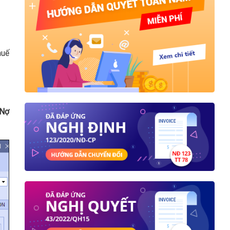
huế
Nợ