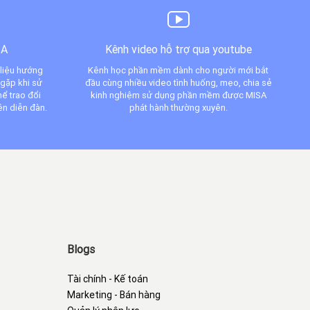
SA
Kênh video hỗ trợ qua youtube
 liệu hướng
Kênh học phần mềm dành cho người mới bắt
 gặp khi sử
đầu cùng nhiều video tình huống, mẹo, chia sẻ
ể trao đổi
kinh nghiệm sử dụng phần mềm được MISA
ên diễn đàn.
phát hành thường xuyên.
Blogs
Tài chính - Kế toán
Marketing - Bán hàng