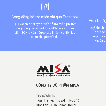
Cộng đồng hỗ trợ miễn phí qua Facebook
Đào tạo/g
Quý khách sẽ được tư vấn hỗ trợ miễn phí trên
Quý khách s
cộng đồng Facebook bởi MISA và các thành
bởi các 
viên. Đây là kênh được các khách ưu tiên lựa
tạo/chia 
chọn khi gặp vấn đề.
xuyên c
CÔNG TY CỔ PHẦN MISA
Trụ sở chính:
Tòa nhà Technosoft - Ngõ 15
Duy Tân, Q.Cầu giấy, Hà Nội