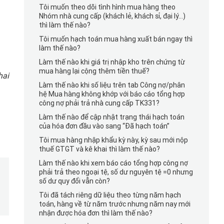
Tôi muốn theo dõi tình hình mua hàng theo
Nhóm nhà cung cấp (khách lẻ, khách sỉ, đại lý…)
thì làm thế nào?
Tôi muốn hạch toán mua hàng xuất bán ngay thì
làm thế nào?
Làm thế nào khi giá trị nhập kho trên chứng từ
mua hàng lại cộng thêm tiền thuế?
hai
Làm thế nào khi số liệu trên tab Công nợ/phân
hệ Mua hàng không khớp với báo cáo tổng hợp
công nợ phải trả nhà cung cấp TK331?
Làm thế nào để cập nhật trạng thái hạch toán
của hóa đơn đầu vào sang “Đã hạch toán”
Tôi mua hàng nhập khẩu kỳ này, kỳ sau mới nộp
thuế GTGT và kê khai thì làm thế nào?
Làm thế nào khi xem báo cáo tổng hợp công nợ
phải trả theo ngoại tệ, số dư nguyên tệ =0 nhưng
số dư quy đổi vẫn còn?
Tôi đã tách riêng dữ liệu theo từng năm hạch
toán, hàng về từ năm trước nhưng năm nay mới
nhận được hóa đơn thì làm thế nào?