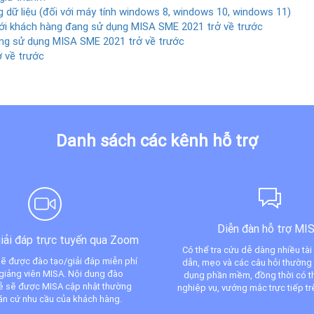
 dữ liệu (đối với máy tính windows 8, windows 10, windows 11)
ới khách hàng đang sử dụng MISA SME 2021 trở về trước
g sử dụng MISA SME 2021 trở về trước
 về trước
Danh sách các kênh hỗ trợ
Diễn đàn hỗ trợ MI
iải đáp trực tuyến qua Zoom
Có thể tra cứu dễ dàng nhiều tài
ẽ được đào tạo/giải đáp miễn phí
dẫn, mẹo và các câu hỏi thường
giảng viên MISA. Nội dung đào
dụng phần mềm, đồng thời có th
sẻ sẽ được MISA cập nhật thường
nghiệp vụ, vướng mắc trực tiếp tr
ăn cứ nhu cầu của khách hàng.