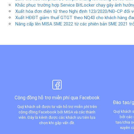
Khắc phục trường hợp Service BitLocker chạy gây ảnh hưởng
Xuất hóa đơn điện tử theo Nghị định 123/2020/NĐ-CP đối v
Xuất HĐĐT giảm thuế GTGT theo NQ43 cho khách hàng đan
Nâng cấp lên MISA SME 2022 từ các phiên bản SME 2021 trở
Cộng đồng hỗ trợ miễn phí qua Facebook
Đào tạo/g
Quý khách sẽ được tư vấn hỗ trợ miễn phí trên
Quý khách s
cộng đồng Facebook bởi MISA và các thành
bởi các 
viên. Đây là kênh được các khách ưu tiên lựa
tạo/chia 
chọn khi gặp vấn đề.
xuyên c