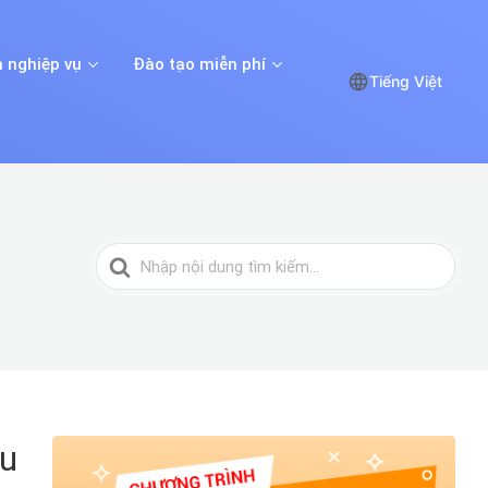
 nghiệp vụ
Đào tạo miễn phí
Tiếng Việt
Tìm
kiếm
cho
ưu