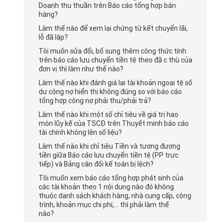
Doanh thu thuần trên Báo cáo tổng hợp bán
hàng?
Làm thế nào để xem lại chứng từ kết chuyển lãi,
lỗ đã lập?
Tôi muốn sửa đổi, bổ sung thêm công thức tính
trên báo cáo lưu chuyển tiền tệ theo đặc thù của
đơn vị thì làm như thế nào?
Làm thế nào khi đánh giá lại tài khoản ngoại tệ số
dư công nợ hiển thị không đúng so với báo cáo
tổng hợp công nợ phải thu/phải trả?
Làm thế nào khi một số chỉ tiêu về giá trị hao
mòn lũy kế của TSCĐ trên Thuyết minh báo cáo
tài chính không lên số liệu?
Làm thế nào khi chỉ tiêu Tiền và tương đương
tiền giữa Báo cáo lưu chuyển tiền tệ (PP trực
tiếp) và Bảng cân đối kế toán bị lệch?
Tôi muốn xem báo cáo tổng hợp phát sinh của
các tài khoản theo 1 nội dung nào đó không
thuộc danh sách khách hàng, nhà cung cấp, công
trình, khoản mục chi phí,… thì phải làm thế
nào?