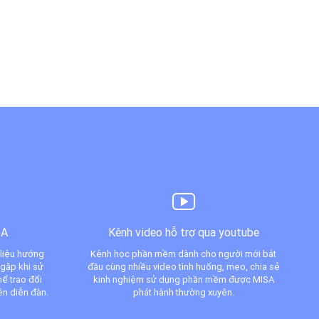
SA
Kênh video hỗ trợ qua youtube
 liệu hướng
Kênh học phần mềm dành cho người mới bắt
 gặp khi sử
đầu cùng nhiều video tình huống, mẹo, chia sẻ
ể trao đổi
kinh nghiệm sử dụng phần mềm được MISA
ên diễn đàn.
phát hành thường xuyên.