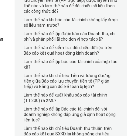
lưu chuyển tiền tệ (PP trực tiếp) được lấy lên như
thế nào và làm thế nào để đối chiếu số liệu theo
các công thức đó?
Làm thế nào khi báo cáo tài chính không lấy được
số liệu năm trước?
Làm thế nào để lập được báo cáo Doanh thu, chi
ạn
phí và phân phối lãi cho đơn vị hợp tác xã?
Làm thế nào để kiểm tra, đối chiếu dữ liệu trên
Báo cáo kết quả hoạt động kinh doanh?
Làm thế nào để lập báo cáo tài chính của hợp tác
xã?
Làm thế nào khi chỉ tiêu Tiền và tương đương
tiền giữa Báo cáo lưu chuyển tiền tệ (PP gián
tiếp) và Bảng cân đối kế toán bị lệch?
Làm thế nào để xuất khẩu báo cáo tài chính
(TT200) ra XML?
Làm thế nào để lập Báo cáo tài chính đối với
doanh nghiệp không đáp ứng giả định hoạt động
liên tục?
Làm thế nào khi chỉ tiêu Doanh thu thuần trên
Báo cáo kết quả SXKD lại không bằng chỉ tiêu