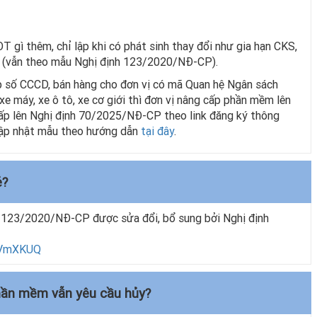
 gì thêm, chỉ lập khi có phát sinh thay đổi như gia hạn CKS,
n… (vẫn theo mẫu Nghị định 123/2020/NĐ-CP).
p số CCCD, bán hàng cho đơn vị có mã Quan hệ Ngân sách
 xe máy, xe ô tô, xe cơ giới thì đơn vị nâng cấp phần mềm lên
ấp lên Nghị định 70/2025/NĐ-CP theo link đăng ký thông
cập nhật mẫu theo hướng dẫn
tại đây
.
ẻ?
h 123/2020/NĐ-CP được sửa đổi, bổ sung bởi Nghị định
ZVmXKUQ
phần mềm vẫn yêu cầu hủy?