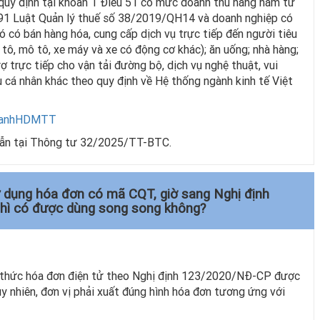
 quy định tại khoản 1 Điều 51 có mức doanh thu hằng năm từ
u 91 Luật Quản lý thuế số 38/2019/QH14 và doanh nghiệp có
ó có bán hàng hóa, cung cấp dịch vụ trực tiếp đến người tiêu
ô tô, mô tô, xe máy và xe có động cơ khác); ăn uống; nhà hàng;
rợ trực tiếp cho vận tải đường bộ, dịch vụ nghệ thuật, vui
 vụ cá nhân khác theo quy định về Hệ thống ngành kinh tế Việt
nganhHDMTT
dẫn tại Thông tư 32/2025/TT-BTC.
ử dụng hóa đơn có mã CQT, giờ sang Nghị định
hì có được dùng song song không?
 thức hóa đơn điện tử theo Nghị định 123/2020/NĐ-CP được
 nhiên, đơn vị phải xuất đúng hình hóa đơn tương ứng với