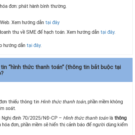
 hóa đơn: phát hành bình thường.
e Web. Xem hướng dẫn
tại đây
n doanh thu về SME để hạch toán. Xem hướng dẫn
tại đây
.
eo hướng dẫn
tại đây
.
in “hình thức thanh toán” (thông tin bắt buộc tại
o?
đơn thiếu thông tin
Hình thức thanh toán
, phần mềm không
ểm soát.
i Nghị định 70/2025/NĐ-CP –
Hình thức thanh toán
là
thông
nh hóa đơn, phần mềm sẽ hiển thị cảnh báo để người dùng kiểm