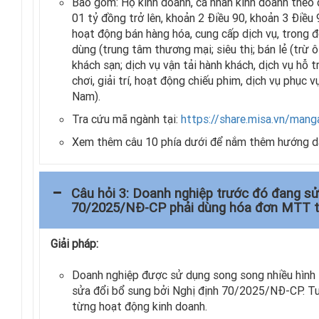
Bao gồm: Hộ kinh doanh, cá nhân kinh doanh theo
01 tỷ đồng trở lên, khoản 2 Điều 90, khoản 3 Điề
hoạt động bán hàng hóa, cung cấp dịch vụ, trong đ
dùng (trung tâm thương mại; siêu thị; bán lẻ (trừ 
khách sạn; dịch vụ vận tải hành khách, dịch vụ hỗ t
chơi, giải trí, hoạt động chiếu phim, dịch vụ phục
Nam).
Tra cứu mã ngành tại:
https://share.misa.vn/ma
Xem thêm câu 10 phía dưới để nắm thêm hướng 
Câu hỏi 3: Doanh nghiệp trước đó đang s
70/2025/NĐ-CP phải dùng hóa đơn MTT t
Giải pháp:
Doanh nghiệp được sử dụng song song nhiều hình
sửa đổi bổ sung bởi Nghị định 70/2025/NĐ-CP. Tuy
từng hoạt động kinh doanh.