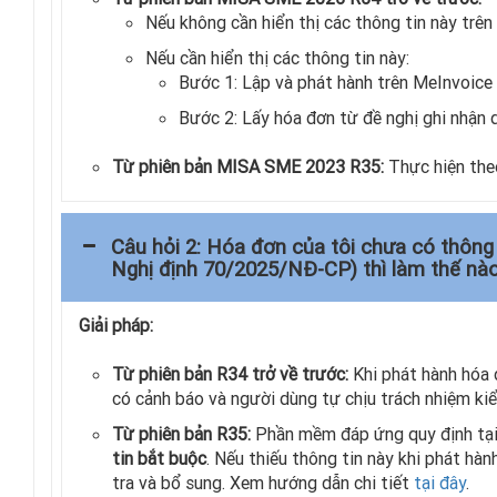
Nếu không cần hiển thị các thông tin này trên
Nếu cần hiển thị các thông tin này:
Bước 1: Lập và phát hành trên MeInvoic
Bước 2: Lấy hóa đơn từ đề nghị ghi nhậ
Từ phiên bản MISA SME 2023 R35:
Thực hiện th
Câu hỏi 2: Hóa đơn của tôi chưa có thông t
Nghị định 70/2025/NĐ-CP) thì làm thế nà
Giải pháp:
Từ phiên bản R34 trở về trước:
Khi phát hành hóa 
có cảnh báo và người dùng tự chịu trách nhiệm ki
Từ phiên bản R35:
Phần mềm đáp ứng quy định tạ
tin bắt buộc
. Nếu thiếu thông tin này khi phát hà
tra và bổ sung. Xem hướng dẫn chi tiết
tại đây
.