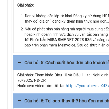
Giải pháp:
Đơn vị không cần lập tờ khai Đăng ký sử dụng HĐĐT
thay đổi địa chỉ, đăng ký thêm hình thức hóa đơ
Nếu có phát sinh bán hàng mà người mua cung cấ
hoặc kinh doanh lĩnh vực dịch vụ vận tải; bán hàng
từ Phiên bản MISA SME.NET 2023 R35
và nâng c
báo trên phần mềm Meinvoice. Sau đó thực hiện 
Câu hỏi 5: Cách xuất hóa đơn cho khách l
Giải pháp:
Tham khảo Điều 10 và Điều 11 tại Nghị địn
70/2025/NĐ-CP.
Hoặc xem video tóm tắt tại:
https://youtu.be/mJX4
Câu hỏi 6: Tại sao thay thế hóa đơn mà 