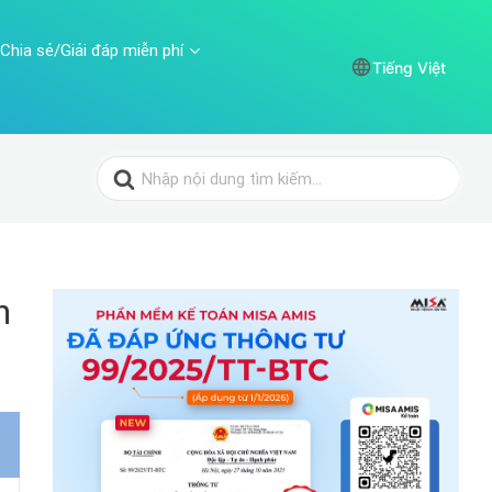
Chia sẻ/Giải đáp miễn phí
Tiếng Việt
Search
for:
h