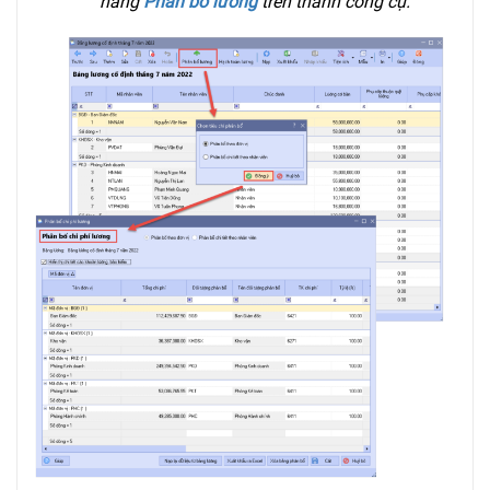
năng
Phân bổ lương
trên thanh công cụ.