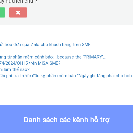
này hữu ích chứ ?
Gửi hóa đơn qua Zalo cho khách hàng trên SME
chứng từ phần mềm cảnh báo:….because the ‘PRIMARY’…
 174/2024/QH15 trên MISA SME?
hì làm thế nào?
hi phí trả trước đầu kỳ, phần mềm báo “Ngày ghi tăng phải nhỏ hơn
Danh sách các kênh hỗ trợ