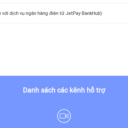
i với dịch vụ ngân hàng điện tử JetPay BankHub)
Danh sách các kênh hỗ trợ