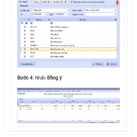
Bước 4:
Nhấn
Đồng ý
.