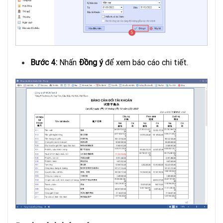
Bước 4:
Nhấn
Đồng ý
để xem báo cáo chi tiết.