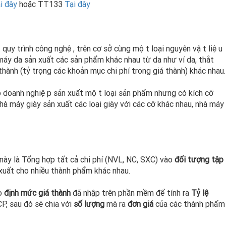
i đây
hoặc TT133
Tại đây
quy trình công nghệ, trên cơ sở cùng một loại nguyên vật liệu
máy da sản xuất các sản phẩm khác nhau từ da như ví da, thắt
 thành (tỷ trọng các khoản mục chi phí trong giá thành) khác nhau.
p doanh nghiệp sản xuất một loại sản phẩm nhưng có kích cỡ
 máy giày sản xuất các loại giày với các cỡ khác nhau, nhà máy
này là Tổng hợp tất cả chi phí (NVL, NC, SXC) vào
đối tượng tập
xuất cho nhiều thành phẩm khác nhau.
ào
định mức giá thành
đã nhập trên phần mềm để tính ra
Tỷ lệ
, sau đó sẽ chia với
số lượng
mà ra
đơn giá
của các thành phẩm