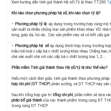
Xem hướng dẫn tính giá thành Hệ số\Tỷ lệ theo TT200
Tạ
Khi nào chọn phương pháp hệ số, khi nào chọn tỷ lệ?
–
Phương pháp tỷ lệ
áp dụng trong trường hợp cùng một 
sản xuất ra nhiều chủng loại sản phẩm khác nhau. VD: nhà 
lưng, giày da, túi da… Các sản phẩm này sẽ có kết cấu giá
–
Phương pháp hệ số
áp dụng thích hợp trong trường hợ
mẫu mã hoặc cấp bậc chất lượng khác nhau. Chẳng hạn, nhà
chè sản xuất chè với các cấp bậc chất lượng loại 1, 2….
Phần mềm Tính giá thành theo Hệ số/tỷ lệ như thế nào?
Hiểu một cách đơn giản, tính giá thành theo phương pháp 
hợp chi phí
(
DT THCP
) phân xưởng, và DT THCP này sản 
Sau khi tổng hợp giá trị
tổng chi phí
, phần mềm sẽ dựa v
phân bổ giá thành
của các thành phẩm trong cùng ĐT THCP
trong cùng DT THCP.