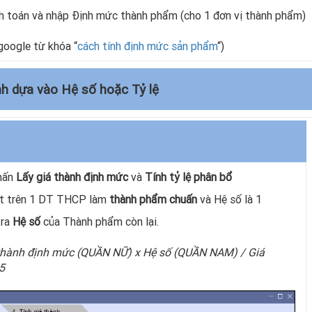
nh toán và nhập Định mức thành phẩm (cho 1 đơn vị thành phẩm)
google từ khóa “
cách tính định mức sản phẩm
“)
nh dựa vào Hệ số hoặc Tỷ lệ
nhấn
Lấy giá thành định mức
và
Tính tỷ lệ phân bổ
ất trên 1 DT THCP làm
thành phẩm chuấn
và Hệ số là 1
 ra
Hệ số
của Thành phẩm còn lại.
 thành định mức (QUẦN NỮ) x Hệ số (QUẦN NAM) / Giá
5